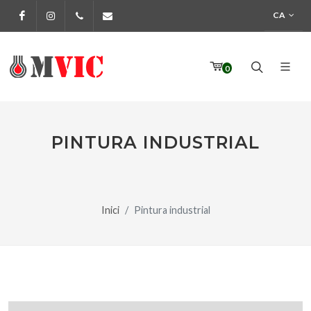
CA
Facebook
Instagram
972 170 160
info@pinturesmvic.com
0
PINTURA INDUSTRIAL
Inici
Pintura industrial