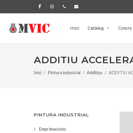
Facebook
Instagram
972 170 160
info@pinturesmvic.com
Inici
Catàleg
Colors
ADDITIU ACCELER
Inici
Pintura industrial
Additius
ADDITIU A
PINTURA INDUSTRIAL
Emprimacions