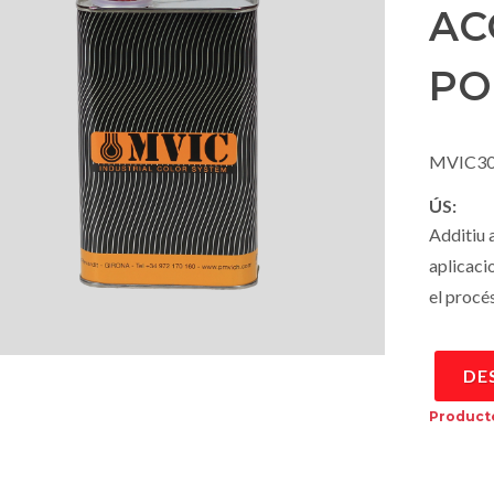
AC
PO
MVIC30
ÚS:
Additiu 
aplicacio
el procés
DE
Producte