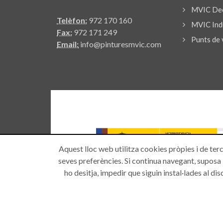
MVIC Dec
Telèfon:
972 170 160
MVIC Indu
Fax:
972 171 249
Punts de 
Email:
info@pinturesmvic.com
Aquest lloc web utilitza cookies pròpies i de terc
seves preferències. Si continua navegant, suposa l'
ho desitja, impedir que siguin instal·lades al d
Copyright © 2026 -
PINTURES M.VICH S.A
| Tots els