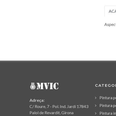
AC
Aspect
CATEGO
Pintura p
Adreça:
Pintura p
C/ Roure, 7 - Pol. Ind. Jardí 17843
Palol de Revardit, Girona
Pintura i