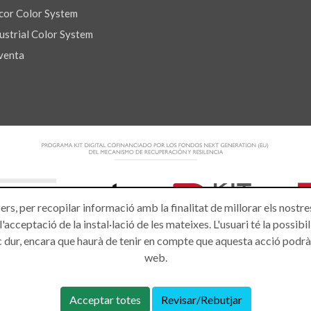
or Color System
strial Color System
venta
ers, per recopilar informació amb la finalitat de millorar els nostr
acceptació de la instal·lació de les mateixes. L'usuari té la possibi
isc dur, encara que haurà de tenir en compte que aquesta acció podr
web.
 drets reservats.
Acceptar totes
Revisar/Rebutjar