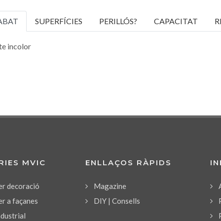
ABAT
SUPERFÍCIES
PERILLÓS?
CAPACITAT
R
e incolor
RIES MVIC
ENLLAÇOS RÀPIDS
I
er decoració
Magazine
er a façanes
DIY | Consells
ndustrial