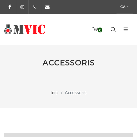
CA
Facebook
Instagram
972 170 160
info@pinturesmvic.com
0
ACCESSORIS
Inici
Accessoris