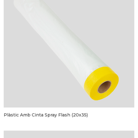
Plàstic Amb Cinta Spray Flash (20x35)