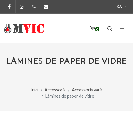
CA
Facebook
Instagram
972 170 160
info@pinturesmvic.com
0
LÀMINES DE PAPER DE VIDRE
Inici
Accessoris
Accessoris varis
Làmines de paper de vidre