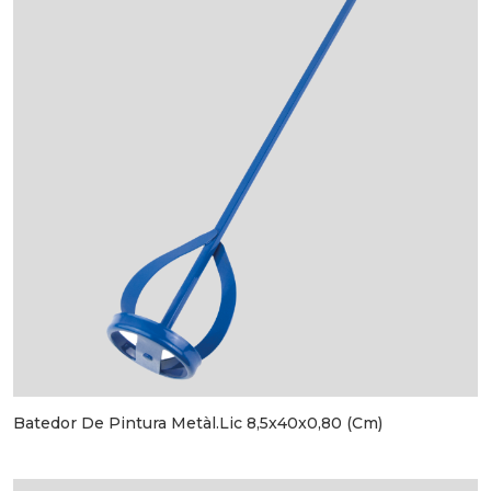
Batedor De Pintura Metàl.lic 8,5x40x0,80 (cm)