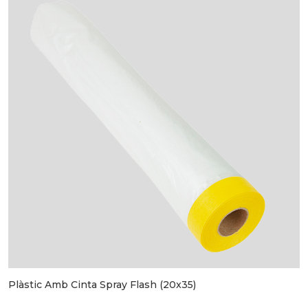
Plàstic Amb Cinta Spray Flash (20x35)