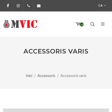
CA
Facebook
Instagram
972 170 160
info@pinturesmvic.com
0
ACCESSORIS VARIS
Inici
Accessoris
Accessoris varis