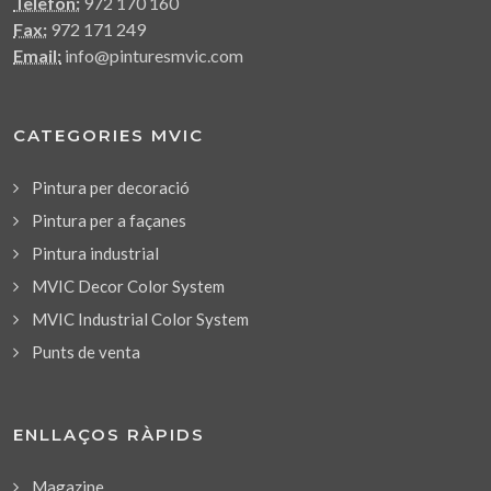
Telèfon:
972 170 160
Fax:
972 171 249
Email:
info@pinturesmvic.com
CATEGORIES MVIC
Pintura per decoració
Pintura per a façanes
Pintura industrial
MVIC Decor Color System
MVIC Industrial Color System
Punts de venta
ENLLAÇOS RÀPIDS
Magazine