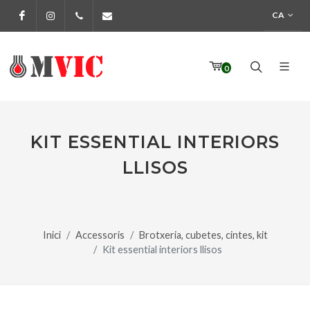
CA
Facebook
Instagram
972 170 160
info@pinturesmvic.com
0
KIT ESSENTIAL INTERIORS
LLISOS
Inici
Accessoris
Brotxeria, cubetes, cintes, kit
Kit essential interiors llisos