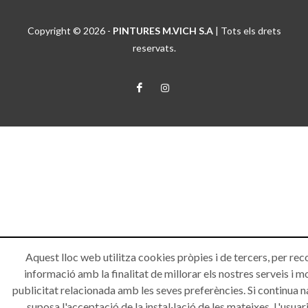
Copyright © 2026 -
PINTURES M.VICH S.A
| Tots els drets
reservats.
Aquest lloc web utilitza cookies pròpies i de tercers, per rec
informació amb la finalitat de millorar els nostres serveis i m
publicitat relacionada amb les seves preferències. Si continua 
suposa l'acceptació de la instal·lació de les mateixes. L'usuari