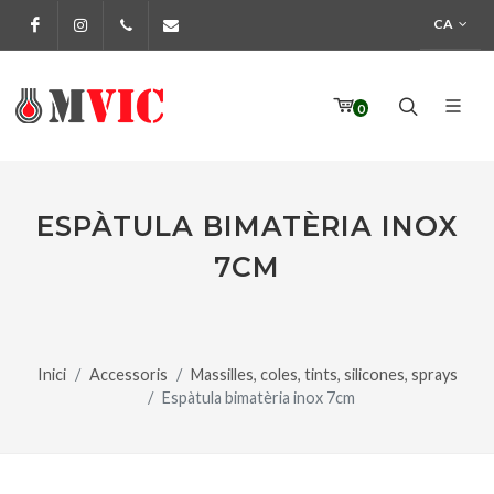
CA
Facebook
Instagram
972 170 160
info@pinturesmvic.com
0
ESPÀTULA BIMATÈRIA INOX
7CM
Inici
Accessoris
Massilles, coles, tints, silicones, sprays
Espàtula bimatèria inox 7cm