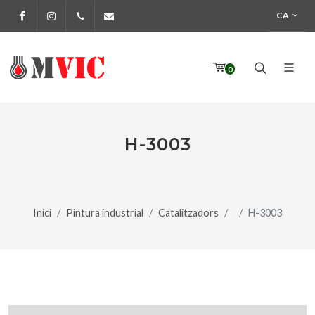
CA
Facebook
Instagram
972 170 160
info@pinturesmvic.com
0
H-3003
Inici
Pintura industrial
Catalitzadors
H-3003