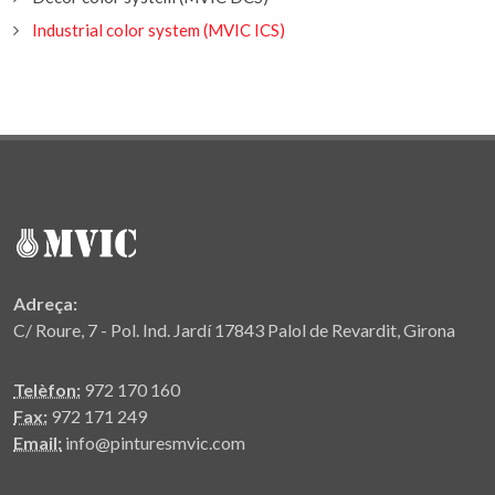
Industrial color system (MVIC ICS)
Adreça:
C/ Roure, 7 - Pol. Ind. Jardí 17843 Palol de Revardit, Girona
Telèfon:
972 170 160
Fax:
972 171 249
Email:
info@pinturesmvic.com