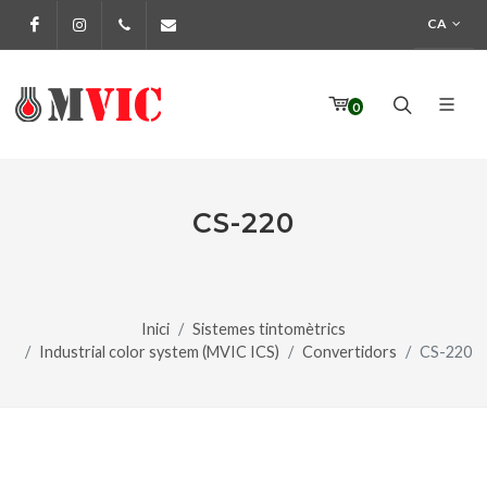
CA
Facebook
Instagram
972 170 160
info@pinturesmvic.com
0
CS-220
Inici
Sistemes tintomètrics
Industrial color system (MVIC ICS)
Convertidors
CS-220