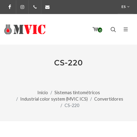
ES
Facebook
Instagram
972 170 160
info@pinturesmvic.com
0
CS-220
Inicio
Sistemas tintométricos
Industrial color system (MVIC ICS)
Convertidores
CS-220