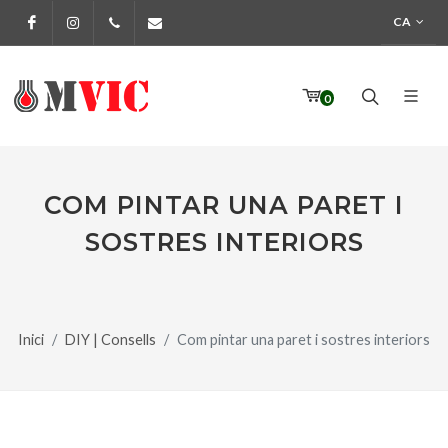
CA
Facebook
Instagram
972 170 160
info@pinturesmvic.com
0
COM PINTAR UNA PARET I
SOSTRES INTERIORS
Inici
DIY | Consells
Com pintar una paret i sostres interiors