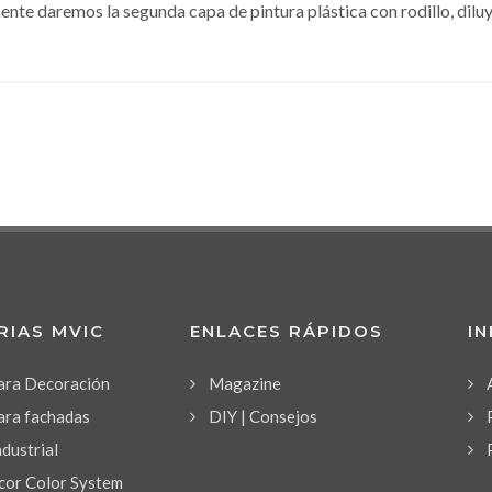
ente daremos la segunda capa de pintura plástica con rodillo, di
RIAS MVIC
ENLACES RÁPIDOS
I
para Decoración
Magazine
ara fachadas
DIY | Consejos
ndustrial
or Color System