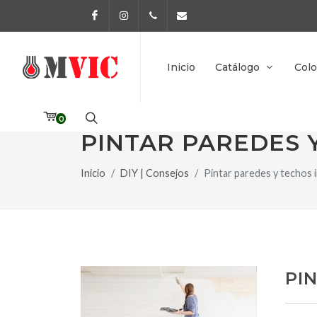
Facebook
Instagram
972 170 160
info@pinturesmvic.com
Inicio
Catálogo
Colo
0
PINTAR PAREDES 
Inicio
DIY | Consejos
Pintar paredes y techos 
PI