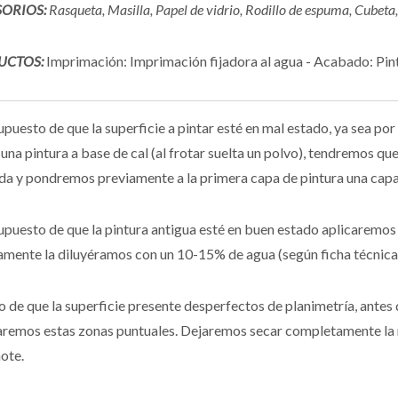
ORIOS:
Rasqueta, Masilla, Papel de vidrio, Rodillo de espuma, Cubeta,
UCTOS:
Imprimación: Imprimación fijadora al agua - Acabado: Pint
supuesto de que la superficie a pintar esté en mal estado, ya sea po
 una pintura a base de cal (al frotar suelta un polvo), tendremos qu
da y pondremos previamente a la primera capa de pintura una capa 
supuesto de que la pintura antigua esté en buen estado aplicaremos 
amente la diluyéramos con un 10-15% de agua (según ficha técnica
o de que la superficie presente desperfectos de planimetría, antes 
aremos estas zonas puntuales. Dejaremos secar completamente la ma
note.