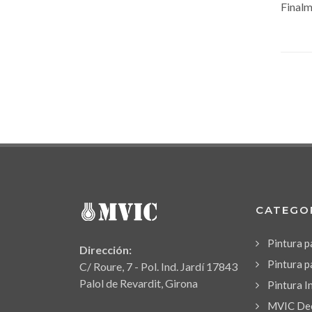
Finalm
CATEGO
Pintura 
Dirección:
Pintura p
C/ Roure, 7 - Pol. Ind. Jardí 17843
Palol de Revardit, Girona
Pintura I
MVIC Dec