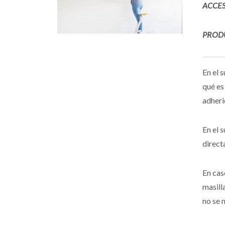
ACCES
PROD
En el 
qué es
adheri
En el 
direct
En cas
masill
no se 