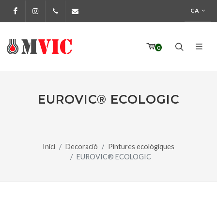
CA
Facebook
Instagram
972 170 160
info@pinturesmvic.com
0
EUROVIC® ECOLOGIC
Inici
Decoració
Pintures ecològiques
EUROVIC® ECOLOGIC