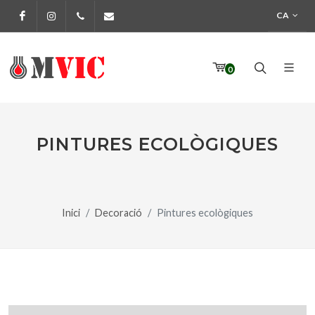
CA
Facebook
Instagram
972 170 160
info@pinturesmvic.com
0
PINTURES ECOLÒGIQUES
Inici
Decoració
Pintures ecològiques