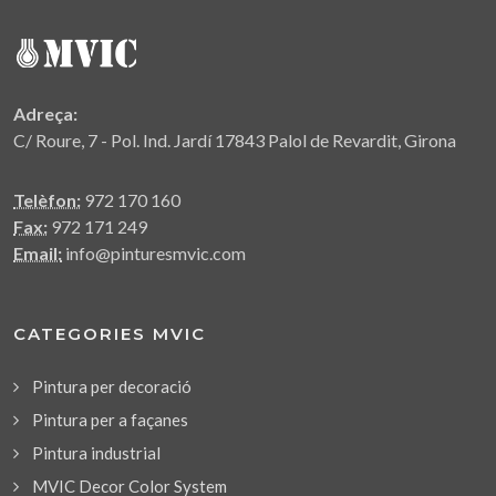
Adreça:
C/ Roure, 7 - Pol. Ind. Jardí 17843 Palol de Revardit, Girona
Telèfon:
972 170 160
Fax:
972 171 249
Email:
info@pinturesmvic.com
CATEGORIES MVIC
Pintura per decoració
Pintura per a façanes
Pintura industrial
MVIC Decor Color System