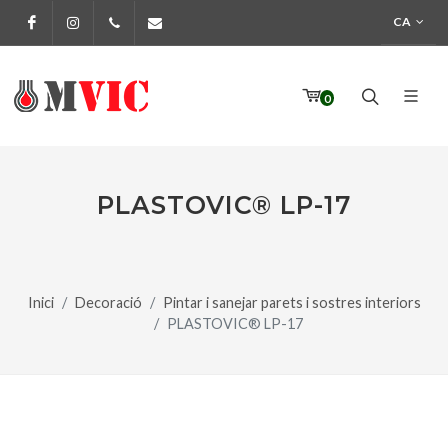
CA
Facebook
Instagram
972 170 160
info@pinturesmvic.com
0
PLASTOVIC® LP-17
Inici
Decoració
Pintar i sanejar parets i sostres interiors
PLASTOVIC® LP-17