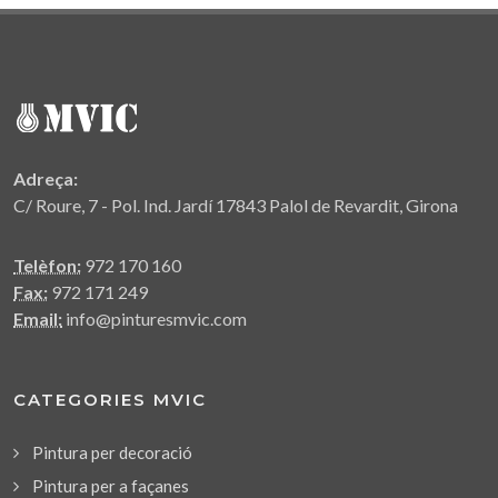
Adreça:
C/ Roure, 7 - Pol. Ind. Jardí 17843 Palol de Revardit, Girona
Telèfon:
972 170 160
Fax:
972 171 249
Email:
info@pinturesmvic.com
CATEGORIES MVIC
Pintura per decoració
Pintura per a façanes