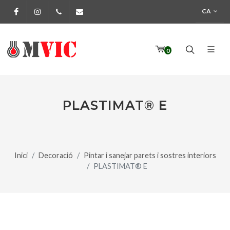
CA
Facebook
Instagram
972 170 160
info@pinturesmvic.com
0
PLASTIMAT® E
Inici
Decoració
Pintar i sanejar parets i sostres interiors
PLASTIMAT® E