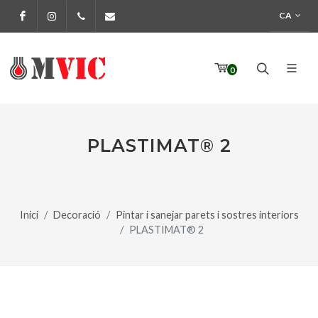
CA
Facebook
Instagram
972 170 160
info@pinturesmvic.com
0
PLASTIMAT® 2
Inici
Decoració
Pintar i sanejar parets i sostres interiors
PLASTIMAT® 2