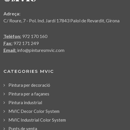
Adreça:
C/ Roure, 7 - Pol. Ind. Jardí 17843 Palol de Revardit, Girona
Telèfon:
972 170 160
Fax:
972 171 249
Email:
info@pinturesmvic.com
CATEGORIES MVIC
Pintura per decoració
Pintura per a façanes
Pintura industrial
MVIC Decor Color System
MVIC Industrial Color System
Punts de venta