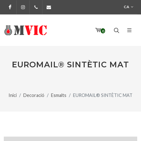
CA
Facebook
Instagram
972 170 160
info@pinturesmvic.com
0
EUROMAIL® SINTÈTIC MAT
Inici
Decoració
Esmalts
EUROMAIL® SINTÈTIC MAT