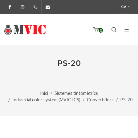
CA
Facebook
Instagram
972 170 160
info@pinturesmvic.com
0
PS-20
Inici
Sistemes tintomètrics
Industrial color system (MVIC ICS)
Convertidors
PS-20