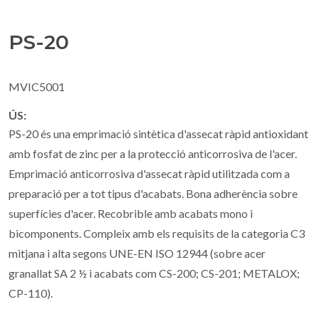
PS-20
MVIC5001
ÚS:
PS-20 és una emprimació sintètica d'assecat ràpid antioxidant
amb fosfat de zinc per a la protecció anticorrosiva de l'acer.
Emprimació anticorrosiva d'assecat ràpid utilitzada com a
preparació per a tot tipus d'acabats. Bona adherència sobre
superfícies d'acer. Recobrible amb acabats mono i
bicomponents. Compleix amb els requisits de la categoria C3
mitjana i alta segons UNE-EN ISO 12944 (sobre acer
granallat SA 2 ½ i acabats com CS-200; CS-201; METALOX;
CP-110).