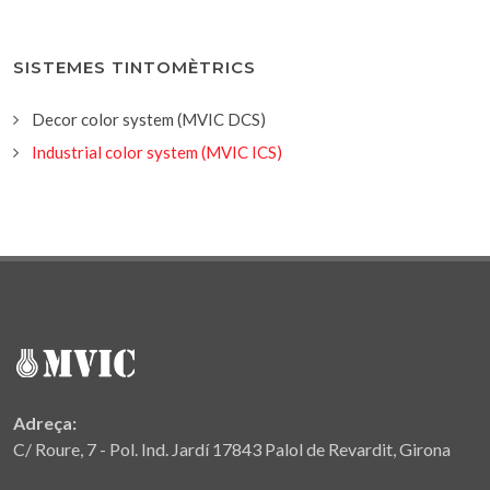
SISTEMES TINTOMÈTRICS
Decor color system (MVIC DCS)
Industrial color system (MVIC ICS)
Adreça:
C/ Roure, 7 - Pol. Ind. Jardí 17843 Palol de Revardit, Girona