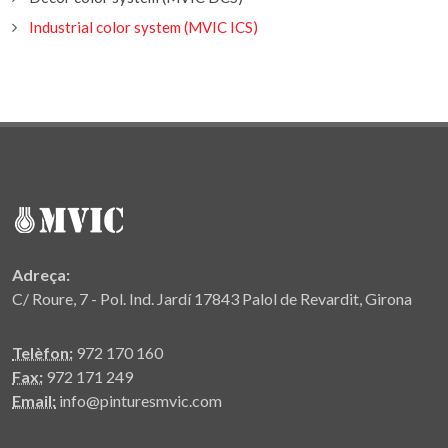
Industrial color system (MVIC ICS)
Adreça:
C/ Roure, 7 - Pol. Ind. Jardí 17843 Palol de Revardit, Girona
Telèfon:
972 170 160
Fax:
972 171 249
Email:
info@pinturesmvic.com