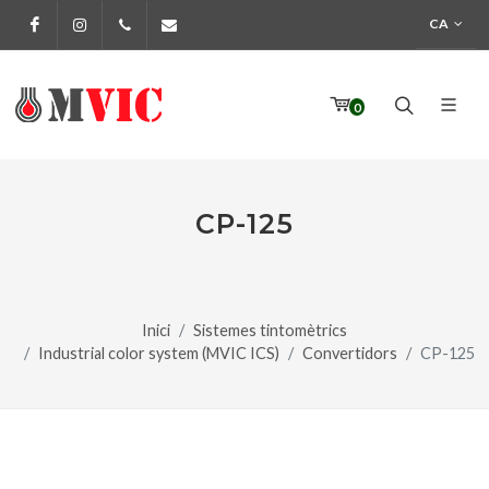
CA
Facebook
Instagram
972 170 160
info@pinturesmvic.com
0
CP-125
Inici
Sistemes tintomètrics
Industrial color system (MVIC ICS)
Convertidors
CP-125