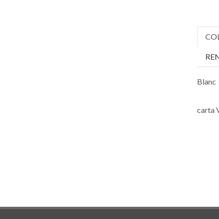
CO
RE
Blanc
carta