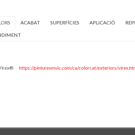
LORS
ACABAT
SUPERFÍCIES
APLICACIÓ
REP
NDIMENT
 Virex®
https://pinturesmvic.com/ca/colorcat/exteriors/virex.ht