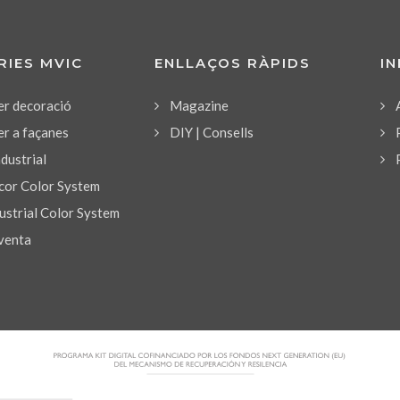
RIES MVIC
ENLLAÇOS RÀPIDS
I
er decoració
Magazine
er a façanes
DIY | Consells
ndustrial
or Color System
strial Color System
venta