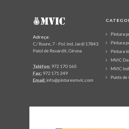
CATEGO
Pintura p
Adreça:
Pintura p
C/ Roure, 7 - Pol. Ind. Jardí 17843
Palol de Revardit, Girona
Pintura i
MVIC Dec
Telèfon:
972 170 160
MVIC Indu
Fax:
972 171 249
Punts de 
Email:
info@pinturesmvic.com