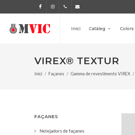
Facebook
Instagram
972 170 160
info@pinturesmvic.com
Inici
Catàleg
Colors
VIREX® TEXTUR
Inici
Façanes
Gamma de revestiments VIREX
FAÇANES
Netejadors de façanes