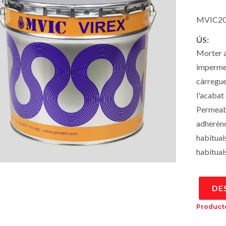
MVIC20
ÚS:
Morter a
impermea
càrregue
l'acabat 
Permeabl
adherènc
habitual
habituals
DE
Producte