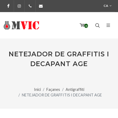
CA
Facebook
Instagram
972 170 160
info@pinturesmvic.com
0
NETEJADOR DE GRAFFITIS I
DECAPANT AGE
Inici
Façanes
Antigraffiti
NETEJADOR DE GRAFFITIS I DECAPANT AGE