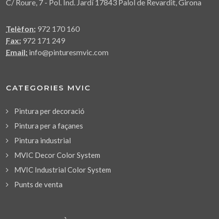
C/ Roure, 7 - Pol. Ind. Jardí 17843 Palol de Revardit, Girona
Telèfon:
972 170 160
Fax:
972 171 249
Email:
info@pinturesmvic.com
CATEGORIES MVIC
Pintura per decoració
Pintura per a façanes
Pintura industrial
MVIC Decor Color System
MVIC Industrial Color System
Punts de venta