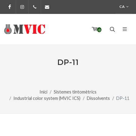
CA
Facebook
Instagram
972 170 160
info@pinturesmvic.com
0
DP-11
Inici
Sistemes tintomètrics
Industrial color system (MVIC ICS)
Dissolvents
DP-11