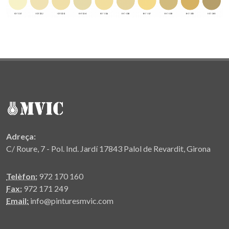
Adreça:
C/ Roure, 7 - Pol. Ind. Jardí 17843 Palol de Revardit, Girona
Telèfon:
972 170 160
Fax:
972 171 249
Email:
info@pinturesmvic.com