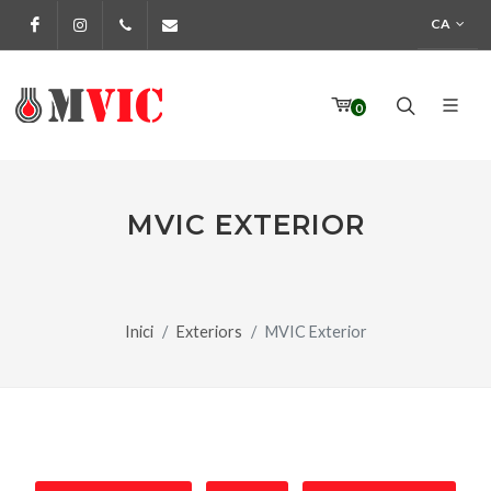
CA
Facebook
Instagram
972 170 160
info@pinturesmvic.com
0
MVIC EXTERIOR
Inici
Exteriors
MVIC Exterior