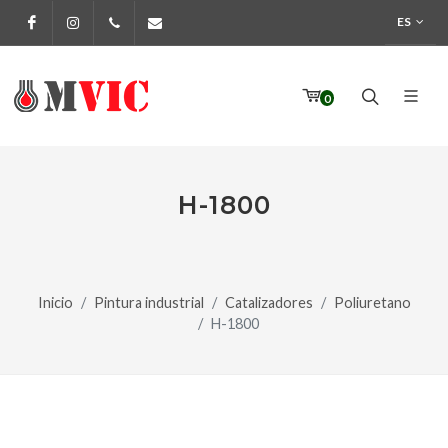
ES
Facebook
Instagram
972 170 160
info@pinturesmvic.com
0
H-1800
Inicio
Pintura industrial
Catalizadores
Poliuretano
H-1800