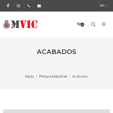
ES
Facebook
Instagram
972 170 160
info@pinturesmvic.com
0
ACABADOS
Inicio
Pintura industrial
Acabados