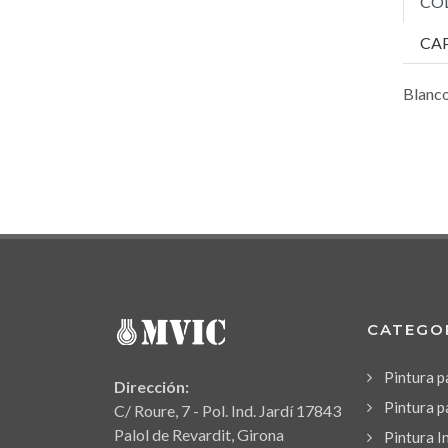
CO
CA
Blanco
CATEGO
Pintura 
Dirección:
Pintura p
C/ Roure, 7 - Pol. Ind. Jardí 17843
Palol de Revardit, Girona
Pintura I