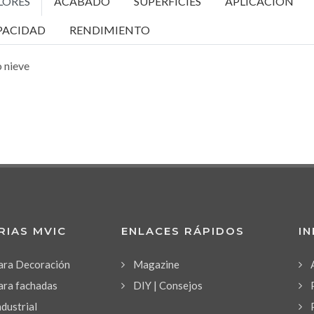
LORES
ACABADO
SUPERFÍCIES
APLICACIÓN
PACIDAD
RENDIMIENTO
 nieve
RIAS MVIC
ENLACES RÁPIDOS
I
para Decoración
Magazine
ara fachadas
DIY | Consejos
ndustrial