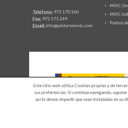
MVIC Dec
Teléfono:
972 170 160
MVIC Indu
Fax:
972 171 249
Puntos d
Email:
info@pinturesmvic.com
Este sitio web utiliza Cookies propias y de terce
sus preferencias. Si continúa navegando, supone l
así lo desea, impedir que sean instaladas en su 
Copyright © 2026 -
Pinturas MVIC
| Todos los derec