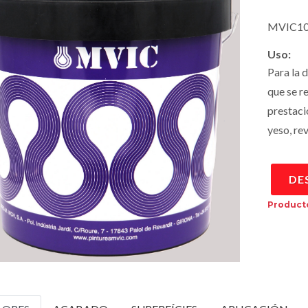
MVIC10
Uso:
Para la 
que se r
prestaci
yeso, re
DE
Producto