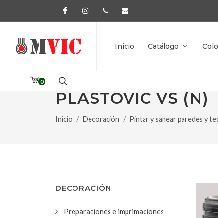
Facebook
Instagram
972 170 160
info@pinturesmvic.com
Inicio
Catálogo
Colo
0
PLASTOVIC VS (N)
Inicio
Decoración
Pintar y sanear paredes y te
DECORACIÓN
Preparaciones e imprimaciones