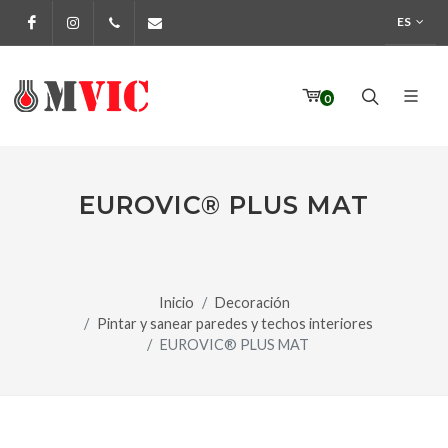
ES
Facebook
Instagram
972 170 160
info@pinturesmvic.com
0
EUROVIC® PLUS MAT
Inicio
Decoración
Pintar y sanear paredes y techos interiores
EUROVIC® PLUS MAT