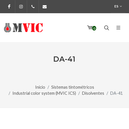
ES
Facebook
Instagram
972 170 160
info@pinturesmvic.com
0
DA-41
Inicio
Sistemas tintométricos
Industrial color system (MVIC ICS)
Disolventes
DA-41